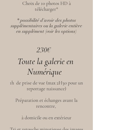
Choix de 10 photos HD à
télécharger*
* possibilité d'avoir des photos
supplémentaires ou la galerie entière
en supplément (voir les options)
230€
Toute la galerie en
Numérique
1h de prise de vue (max 2H30 pour un
reportage naissance)
Préparation et échanges avant la
rencontre,
à domicile ou en extérieur
Tri et retouche minutieuse des images