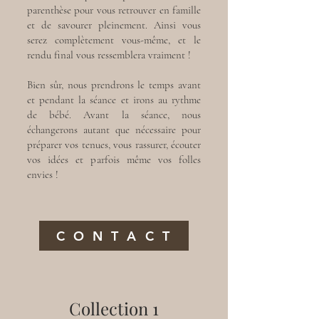
parenthèse pour vous retrouver en famille
et de savourer pleinement. Ainsi vous
serez complètement vous-même, et le
rendu final vous ressemblera vraiment !
Bien sûr, nous prendrons le temps avant
et pendant la séance et irons au rythme
de bébé. Avant la séance, nous
échangerons autant que nécessaire pour
préparer vos tenues, vous rassurer, écouter
vos idées et parfois même vos folles
envies !
C O N T A C T
Collection 1