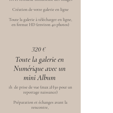
Création de votre galerie en ligne
Toute la galerie à télécharger en ligne,
en format HD (environ 40 photos)
320 €
Toute la galerie en
Numérique avec un
mini Album
1h de prise de vue (max 2H30 pour un
reportage naissance)
Préparation et échanges avant la
rencontre,