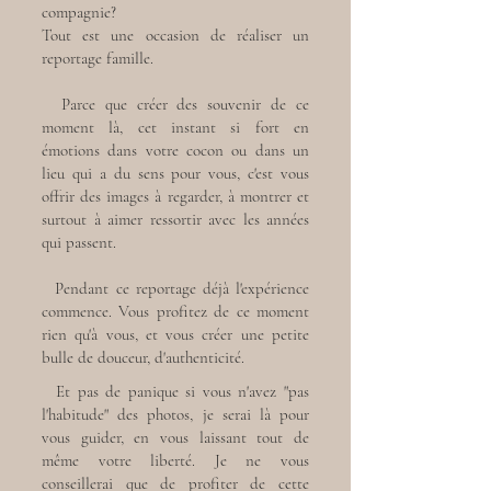
compagnie?
Tout est une occasion de réaliser un
reportage famille.
Parce que créer des souvenir de ce
moment là, cet instant si fort en
émotions dans votre cocon ou dans un
lieu qui a du sens pour vous, c'est vous
offrir des images à regarder, à montrer et
surtout à aimer ressortir avec les années
qui passent.
Pendant ce reportage déjà l'expérience
commence. Vous profitez de ce moment
rien qu'à vous, et vous créer une petite
bulle de douceur, d'authenticité.
Et pas de panique si vous n'avez "pas
l'habitude" des photos, je serai là pour
vous guider, en vous laissant tout de
même votre liberté. Je ne vous
conseillerai que de profiter de cette