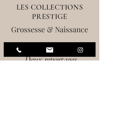
LES COLLECTIONS
PRESTIGE
Grossesse & Naissance
400 €
Deux reportages
complets en numérique
Deux Séances photos (1h30 par session)
Préparation et échanges avant la
rencontre,
à domicile ou en extérieur
Tri et retouche minutieuse des images