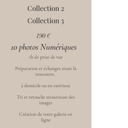
Collection 2
Collection 3
190 €
10 photos Numériques
1h de prise de vue
Préparation et échanges avant la
rencontre,
à domicile ou en extérieur
Tri et retouche minutieuse des
images
Création de votre galerie en
ligne