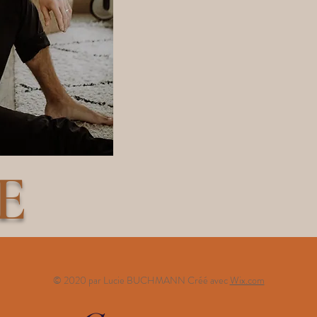
E
© 2020 par Lucie BUCHMANN Créé avec
Wix.com