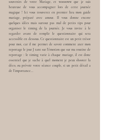
souvenirs de votre Mariage, et wooooww que je suis
heureuse de vous accompagner lors de cette journée
magique ! Ici vous trouverez en premier lieu mon guide
mariage, préparé avec amour. Il vous donne encore
quelques idées mais surtout pas mal de petits tips pour
organiser le timing de la journée. Je vous invite à le
regarder avant de remplir le questionnaire qui sera
accessible en dessous. Ce questionnaire est un petit trésor
pour moi, car il me permet de savoir comment axer mon
reportage le jour J tant sur l'émotion que sur ma routine de
reportage : le timing varie à chaque mariage, il est donc
essentiel que je sache à quel moment je peux shooter la
déco, ou prévoir votre séance couple, si un petit détail a
de l'importance...