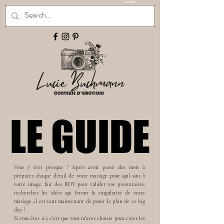
LE GUIDE
LE GUIDE
Vo
us y êtes presque ! Après avoir passé des mois à
préparer chaque détail de votre mariage pour quil soit à
votre image, fait des RDV pour valider vos prestataires,
rechercher les idées qui feront la singularité de votre
mariage, il est tant maintenant de poser le plan de ce big
day !
Si vous êtes ici, c'est que vous m'avez choisie pour créer les